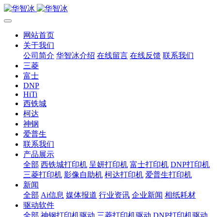
网站首页
关于我们
公司简介
华智冰介绍
在线留言
在线反馈
联系我们
三菱
富士
DNP
HiTi
西铁城
柯达
神钢
爱普生
联系我们
产品展示
全部
西铁城打印机
呈妍打印机
富士打印机
DNP打印机
三菱打印机
影像自助机
柯达打印机
爱普生打印机
新闻
全部
Ai信息
媒体报道
行业资讯
企业新闻
相纸耗材
驱动软件
全部
神钢打印机驱动
三菱打印机驱动
DNP打印机驱动