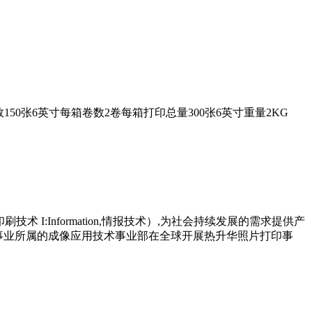
卷打印张数150张6英寸每箱卷数2卷每箱打印总量300张6英寸重量2KG
技术 I:Information,情报技术）,为社会持续发展的需求提供产
片事业所属的成像应用技术事业部在全球开展热升华照片打印事