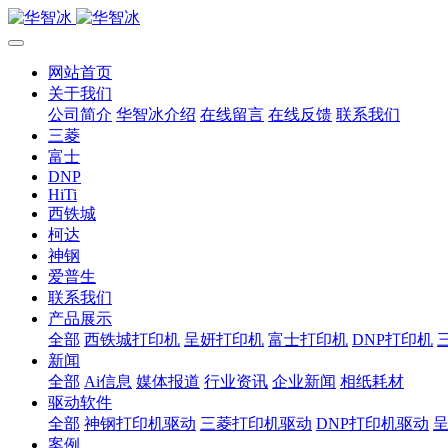
网站首页
关于我们
公司简介
华智冰介绍
在线留言
在线反馈
联系我们
三菱
富士
DNP
HiTi
西铁城
柯达
神钢
爱普生
联系我们
产品展示
全部
西铁城打印机
呈妍打印机
富士打印机
DNP打印机
新闻
全部
Ai信息
媒体报道
行业资讯
企业新闻
相纸耗材
驱动软件
全部
神钢打印机驱动
三菱打印机驱动
DNP打印机驱动
案例