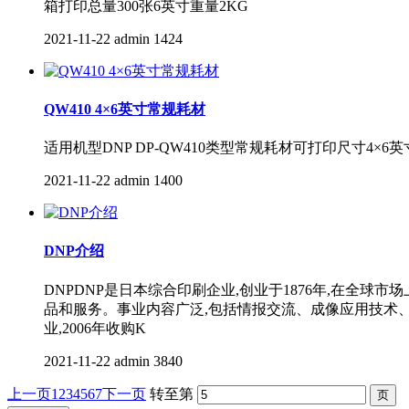
箱打印总量300张6英寸重量2KG
2021-11-22
admin
1424
QW410 4×6英寸常规耗材
适用机型DNP DP-QW410类型常规耗材可打印尺寸4×6英寸 
2021-11-22
admin
1400
DNP介绍
DNPDNP是日本综合印刷企业,创业于1876年,在全球市场上开
品和服务。事业内容广泛,包括情报交流、成像应用技术
业,2006年收购K
2021-11-22
admin
3840
上一页
1
2
3
4
5
6
7
下一页
转至第