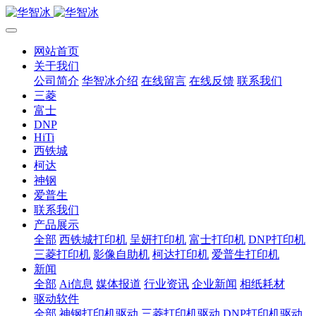
网站首页
关于我们
公司简介
华智冰介绍
在线留言
在线反馈
联系我们
三菱
富士
DNP
HiTi
西铁城
柯达
神钢
爱普生
联系我们
产品展示
全部
西铁城打印机
呈妍打印机
富士打印机
DNP打印机
三菱打印机
影像自助机
柯达打印机
爱普生打印机
新闻
全部
Ai信息
媒体报道
行业资讯
企业新闻
相纸耗材
驱动软件
全部
神钢打印机驱动
三菱打印机驱动
DNP打印机驱动