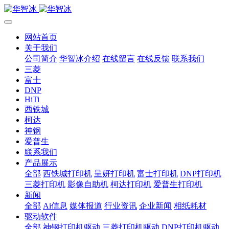
网站首页
关于我们
公司简介
华智冰介绍
在线留言
在线反馈
联系我们
三菱
富士
DNP
HiTi
西铁城
柯达
神钢
爱普生
联系我们
产品展示
全部
西铁城打印机
呈妍打印机
富士打印机
DNP打印机
三菱打印机
影像自助机
柯达打印机
爱普生打印机
新闻
全部
Ai信息
媒体报道
行业资讯
企业新闻
相纸耗材
驱动软件
全部
神钢打印机驱动
三菱打印机驱动
DNP打印机驱动