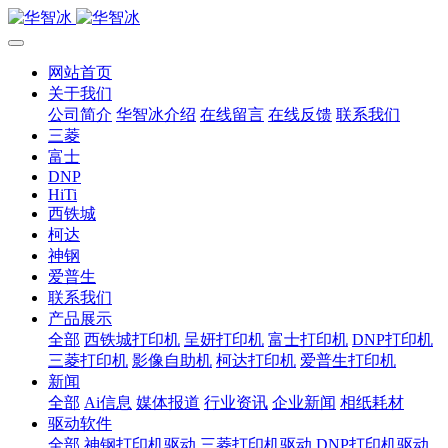
网站首页
关于我们
公司简介
华智冰介绍
在线留言
在线反馈
联系我们
三菱
富士
DNP
HiTi
西铁城
柯达
神钢
爱普生
联系我们
产品展示
全部
西铁城打印机
呈妍打印机
富士打印机
DNP打印机
三菱打印机
影像自助机
柯达打印机
爱普生打印机
新闻
全部
Ai信息
媒体报道
行业资讯
企业新闻
相纸耗材
驱动软件
全部
神钢打印机驱动
三菱打印机驱动
DNP打印机驱动